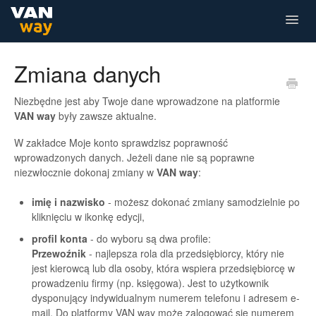
Togg
Navig
Dla Przewoźnika
Dla Kierowcy
Zmiana danych
Niezbędne jest aby Twoje dane wprowadzone na platformie
VAN way
były zawsze aktualne.
W zakładce Moje konto sprawdzisz poprawność
wprowadzonych danych. Jeżeli dane nie są poprawne
niezwłocznie dokonaj zmiany w
VAN way
:
imię i nazwisko
- możesz dokonać zmiany samodzielnie po
kliknięciu w ikonkę edycji,
profil konta
- do wyboru są dwa profile:
Przewoźnik
- najlepsza rola dla przedsiębiorcy, który nie
jest kierowcą lub dla osoby, która wspiera przedsiębiorcę w
prowadzeniu firmy (np. księgowa). Jest to użytkownik
dysponujący indywidualnym numerem telefonu i adresem e-
mail. Do platformy VAN way może zalogować się numerem