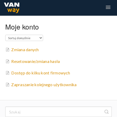
Togg
Navig
Dla Przewoźnika
Dla Kierowcy
Moje konto
Zmiana danych
Resetowanie/zmiana hasła
Dostęp do kilku kont firmowych
Zapraszanie kolejnego użytkownika