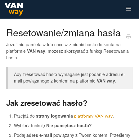
Togg
Navig
Dla Przewoźnika
Dla Kierowcy
Resetowanie/zmiana hasła
Jeżeli nie pamietasz lub chcesz zmienić hasło do konta na
platformie
VAN way
, możesz skorzystać z funkcji Resetowania
hasła.
Aby zresetować hasło wymagane jest podanie adresu e-
mail powiązanego z kontem na platformie
VAN way
.
Jak zresetować hasło?
Przejdź do
strony logowania
.
platformy VAN way
Wybierz funkcję
Nie pamiętasz hasła?
Podaj
adres e-mail
powiązany z Twoim kontem. Prześlemy