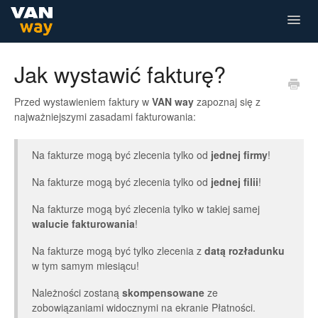
Togg
Navig
Dla Przewoźnika
Dla Kierowcy
Jak wystawić fakturę?
Przed wystawieniem faktury w
VAN way
zapoznaj się z
najważniejszymi zasadami fakturowania:
Na fakturze mogą być zlecenia tylko od
jednej firmy
!
Na fakturze mogą być zlecenia tylko od
jednej filii
!
Na fakturze mogą być zlecenia tylko w takiej samej
walucie fakturowania
!
Na fakturze mogą być tylko zlecenia z
datą rozładunku
w tym samym miesiącu!
Należności zostaną
skompensowane
ze
zobowiązaniami widocznymi na ekranie Płatności.