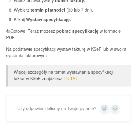
Wpisz przewidywany
numer faktury.
Wybierz
termin płatności
(30 lub 7 dni).
Kliknij
Wystaw specyfikację.
👍Gotowe! Teraz możesz
pobrać specyfikację
w formacie
PDF.
Na podstawie specyfikacji wystaw fakturę w KSeF lub w swoim
systemie fakturowym.
Więcej szczegóły na temat wystawiania specyfikacji i
faktur w KSeF znajdziesz
.
TUTAJ
Czy odpowiedzieliśmy na Twoje pytanie?
Yes
No